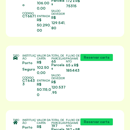
Parcela
172 x R$
106.00
s
o
75315
0,00
SALDO
CÓDIGO
DEVEDOR
CT6671
ENTRADA
R$
R$
129.541,
50.290,
80
00
TIPO
INSTITUIÇ
VALOR DA
TOTAL DE
FLUXO DE
Reservar carta
ÃO
CARTA
PARCELAS
PAGAME
65
NTO
R$
Porto
Parcela
65 x R$
102.50
s
Seguro
185443
0,00
SALDO
CÓDIGO
DEVEDOR
CT643
ENTRADA
R$
3
R$
120.537
50.115,0
,95
0
TIPO
INSTITUIÇ
VALOR DA
TOTAL DE
FLUXO DE
Reservar carta
ÃO
CARTA
PARCELAS
PAGAME
197
NTO
R$
Porto
Parcela
197 x R$