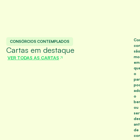
Co
CONSÓRCIOS CONTEMPLADOS
co
Cartas em destaque
sã
mo
VER TODAS AS CARTAS
em
qu
o
par
po
adq
o
be
ou
ser
de
an
de
con