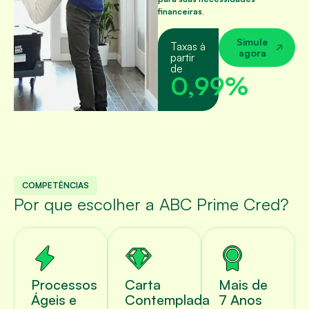
financeiras.
Simule
Taxas à
agora
partir
de
0,
99
%
COMPETÊNCIAS
Por que escolher a ABC Prime Cred?
Processos
Carta
Mais de
Ágeis e
Contemplada
7 Anos