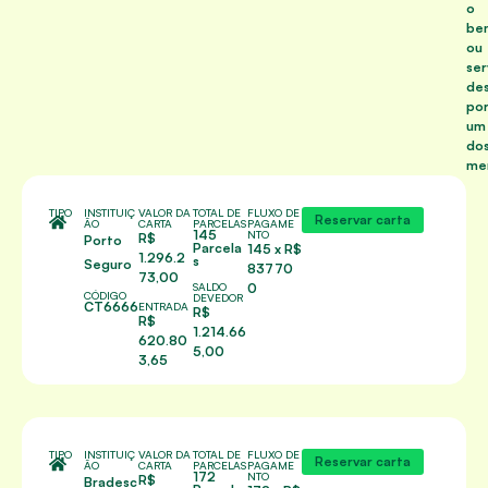
o
be
ou
ser
de
po
um
do
me
TIPO
INSTITUIÇ
VALOR DA
TOTAL DE
FLUXO DE
Reservar carta
ÃO
CARTA
PARCELAS
PAGAME
145
NTO
R$
Porto
Parcela
145 x R$
1.296.2
s
Seguro
83770
73,00
SALDO
0
CÓDIGO
DEVEDOR
CT6666
ENTRADA
R$
R$
1.214.66
620.80
5,00
3,65
TIPO
INSTITUIÇ
VALOR DA
TOTAL DE
FLUXO DE
Reservar carta
ÃO
CARTA
PARCELAS
PAGAME
172
NTO
R$
Bradesc