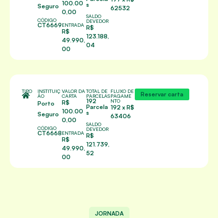
100.00
s
Seguro
62532
0,00
SALDO
CÓDIGO
DEVEDOR
CT6669
ENTRADA
R$
R$
123.188,
49.990,
04
00
TIPO
INSTITUIÇ
VALOR DA
TOTAL DE
FLUXO DE
Reservar carta
ÃO
CARTA
PARCELAS
PAGAME
192
NTO
R$
Porto
Parcela
192 x R$
100.00
s
Seguro
63406
0,00
SALDO
CÓDIGO
DEVEDOR
CT6668
ENTRADA
R$
R$
121.739,
49.990,
52
00
JORNADA