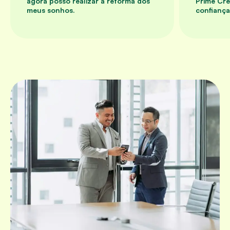
agora posso realizar a reforma dos
Prime Cr
meus sonhos.
confiança