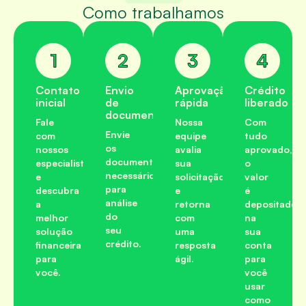
Como trabalhamos
Contato
Envio
Aprovação
Crédito
inicial
de
rápida
liberado
documentação
Fale
Nossa
Com
Envie
com
equipe
tudo
os
nossos
avalia
aprovado,
documentos
especialistas
sua
o
necessários
e
solicitação
valor
para
descubra
e
é
análise
a
retorna
depositado
do
melhor
com
na
seu
solução
uma
sua
crédito.
financeira
resposta
conta
para
ágil.
para
você.
você
usar
como