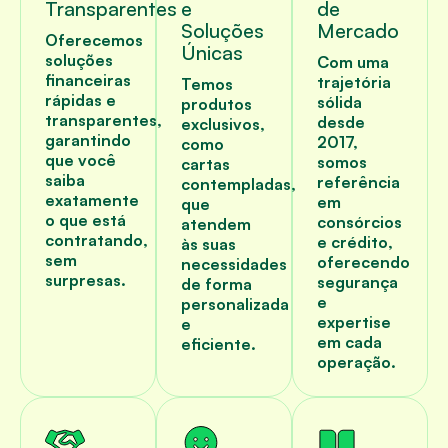
Transparentes
e
de
Soluções
Mercado
Oferecemos
Únicas
soluções
Com uma
financeiras
trajetória
Temos
rápidas e
sólida
produtos
transparentes,
desde
exclusivos,
garantindo
2017,
como
que você
somos
cartas
saiba
referência
contempladas,
exatamente
em
que
o que está
consórcios
atendem
contratando,
e crédito,
às suas
sem
oferecendo
necessidades
surpresas.
segurança
de forma
e
personalizada
expertise
e
em cada
eficiente.
operação.