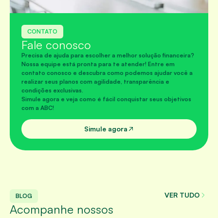
CONTATO
Fale conosco
Precisa de ajuda para escolher a melhor solução financeira?
Nossa equipe está pronta para te atender! Entre em
contato conosco e descubra como podemos ajudar você a
realizar seus planos com agilidade, transparência e
condições exclusivas.
Simule agora e veja como é fácil conquistar seus objetivos
com a ABC!
Simule agora
VER TUDO
BLOG
Acompanhe nossos