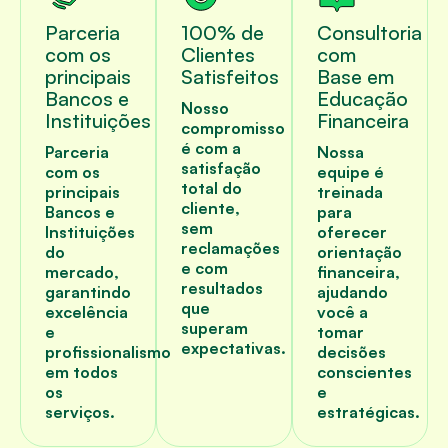
Parceria
100% de
Consultoria
com os
Clientes
com
principais
Satisfeitos
Base em
Bancos e
Educação
Nosso
Instituições
Financeira
compromisso
é com a
Parceria
Nossa
satisfação
com os
equipe é
total do
principais
treinada
cliente,
Bancos e
para
sem
Instituições
oferecer
reclamações
do
orientação
e com
mercado,
financeira,
resultados
garantindo
ajudando
que
excelência
você a
superam
e
tomar
expectativas.
profissionalismo
decisões
em todos
conscientes
os
e
serviços.
estratégicas.