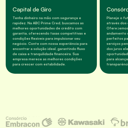
Capital de Giro
Consórc
Tenha dinheiro na mão com segurança e
Planeje o f
rapidez. Na ABC Prime Cred, buscamos as
através dos
melhores oportunidades de crédito com
Oferecemos 
garantia, oferecendo taxas competitivas e
andamento c
condições flexíveis para impulsionar seu
perfeitos pa
negócio. Conte com nossa experiência para
serviços pen
encontrar a solução ideal, garantindo fluxo
dos juros el
de caixa e tranquilidade financeira. Sua
oportunidad
empresa merece as melhores condições
para alcança
para crescer com estabilidade.
transparênci