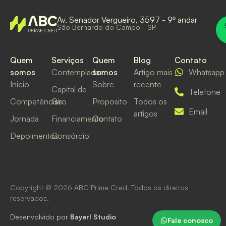
Av. Senador Vergueiro, 3597 - 9º andar
São Bernardo do Campo - SP
Quem
Serviços
Quem
Blog
Contato
somos
Contempladas
somos
Artigo mais
Whatsapp
Inicio
Sobre
recente
Capital de
Telefone
Competências
Giro
Proposito
Todos os
Email
artigos
Jornada
Financiamento
Contato
Depoimentos
Consórcio
Copyright © 2026 ABC Prime Cred. Todos os direitos
reservados.​
Desenvolvido por
Bayerl Studio
Fale conosco