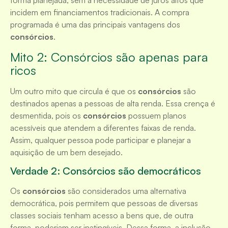
forma planejada, sem a necessidade de juros altos que
incidem em financiamentos tradicionais. A compra
programada é uma das principais vantagens dos
consórcios
.
Mito 2: Consórcios são apenas para
ricos
Um outro mito que circula é que os
consórcios
são
destinados apenas a pessoas de alta renda. Essa crença é
desmentida, pois os
consórcios
possuem planos
acessíveis que atendem a diferentes faixas de renda.
Assim, qualquer pessoa pode participar e planejar a
aquisição de um bem desejado.
Verdade 2: Consórcios são democráticos
Os
consórcios
são considerados uma alternativa
democrática, pois permitem que pessoas de diversas
classes sociais tenham acesso a bens que, de outra
forma, poderiam ser inatingíveis. Dessa forma, a inclusão