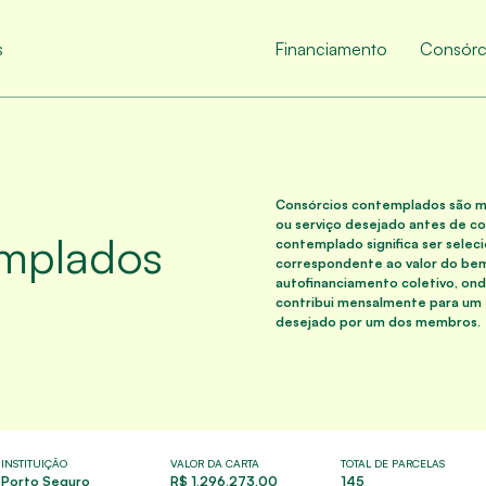
s
Consórcios Contemplados
Financiamento
Consórc
Consórcios contemplados são mo
ou serviço desejado antes de c
mplados
contemplado significa ser seleci
correspondente ao valor do bem
autofinanciamento coletivo, on
contribui mensalmente para um 
desejado por um dos membros.
INSTITUIÇÃO
VALOR DA CARTA
TOTAL DE PARCELAS
Porto Seguro
R$ 1.296.273,00
145