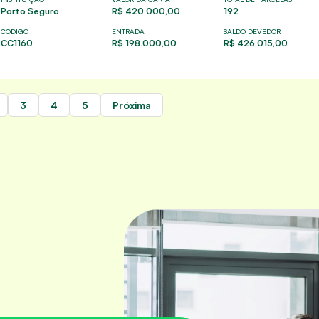
Porto Seguro
R$ 420.000,00
192
CÓDIGO
ENTRADA
SALDO DEVEDOR
CC1160
R$ 198.000,00
R$ 426.015,00
3
4
5
Próxima