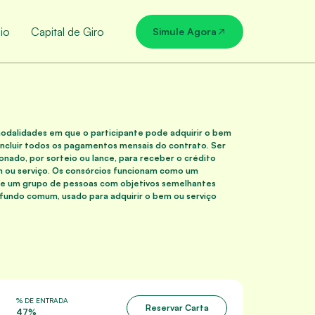
io
Capital de Giro
Simule Agora
dalidades em que o participante pode adquirir o bem
oncluir todos os pagamentos mensais do contrato. Ser
onado, por sorteio ou lance, para receber o crédito
 ou serviço. Os consórcios funcionam como um
de um grupo de pessoas com objetivos semelhantes
fundo comum, usado para adquirir o bem ou serviço
% DE ENTRADA
Reservar Carta
47%