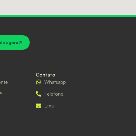
ule agora
Contato
ente
Whatsapp
s
Telefone
Email