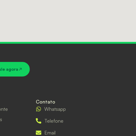
ule agora
Contato
ente
Whatsapp
s
Telefone
Email