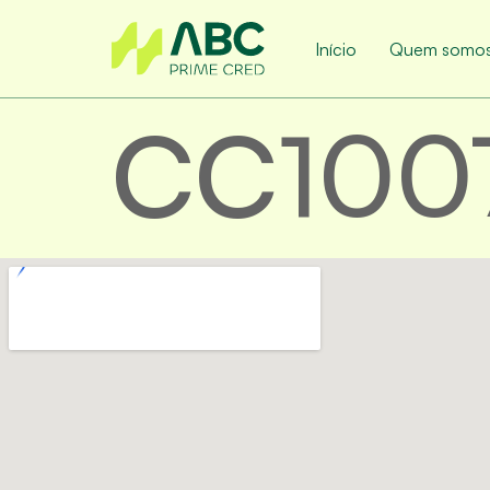
Início
Quem somo
CC100