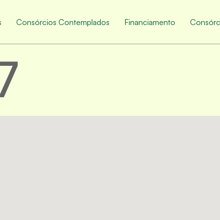
s
Consórcios Contemplados
Financiamento
Consórc
7