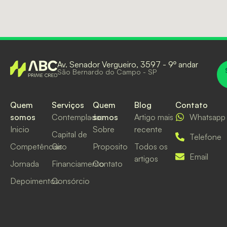
Av. Senador Vergueiro, 3597 - 9º andar
São Bernardo do Campo - SP
Quem
Serviços
Quem
Blog
Contato
somos
Contempladas
somos
Artigo mais
Whatsapp
Inicio
Sobre
recente
Capital de
Telefone
Competências
Giro
Proposito
Todos os
Email
artigos
Jornada
Financiamento
Contato
Depoimentos
Consórcio