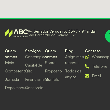
Av. Senador Vergueiro, 3597 - 9º andar
São Bernardo do Campo - SP
Quem
Serviços
Quem
Blog
Contato
somos
Contempladas
somos
Artigo mais
Whatsapp
Inicio
Sobre
recente
Capital de
Telefone
Competências
Giro
Proposito
Todos os
Email
artigos
Jornada
Financiamento
Contato
Depoimentos
Consórcio