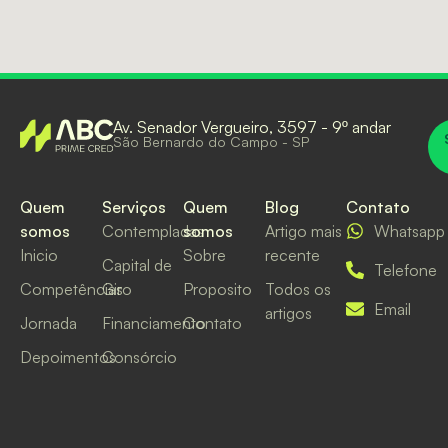
Av. Senador Vergueiro, 3597 - 9º andar
São Bernardo do Campo - SP
Quem
Serviços
Quem
Blog
Contato
somos
Contempladas
somos
Artigo mais
Whatsapp
Inicio
Sobre
recente
Capital de
Telefone
Competências
Giro
Proposito
Todos os
Email
artigos
Jornada
Financiamento
Contato
Depoimentos
Consórcio