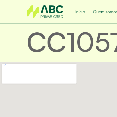
Início
Quem somo
CC105