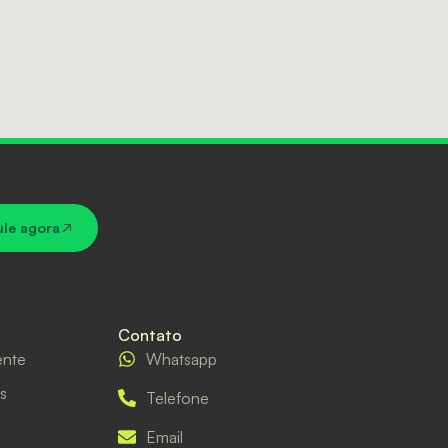
ule agora
Contato
ente
Whatsapp
s
Telefone
Email