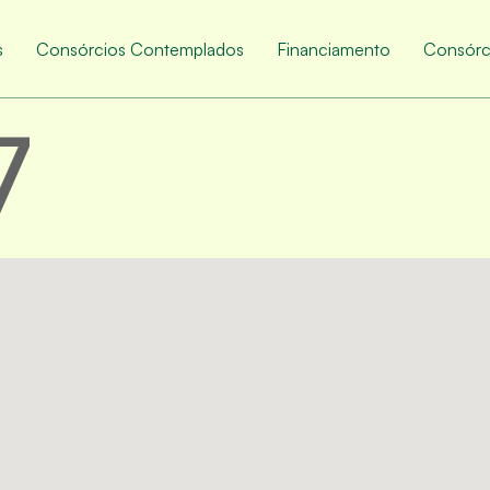
s
Consórcios Contemplados
Financiamento
Consórc
7