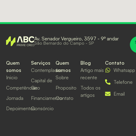
Av. Senador Vergueiro, 3597 - 9º andar
São Bernardo do Campo - SP
Quem
Serviços
Quem
Blog
Contato
somos
Contempladas
somos
Artigo mais
Whatsapp
Inicio
Sobre
recente
Capital de
Telefone
Competências
Giro
Proposito
Todos os
Email
artigos
Jornada
Financiamento
Contato
Depoimentos
Consórcio