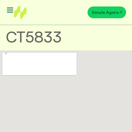
Simule Agora
CT5833