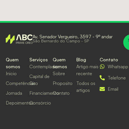
Av. Senador Vergueiro, 3597 - 9º andar
São Bernardo do Campo - SP
Quem
Serviços
Quem
Blog
Contato
somos
Contempladas
somos
Artigo mais
Whatsapp
Inicio
Sobre
recente
Capital de
Telefone
Competências
Giro
Proposito
Todos os
Email
artigos
Jornada
Financiamento
Contato
Depoimentos
Consórcio