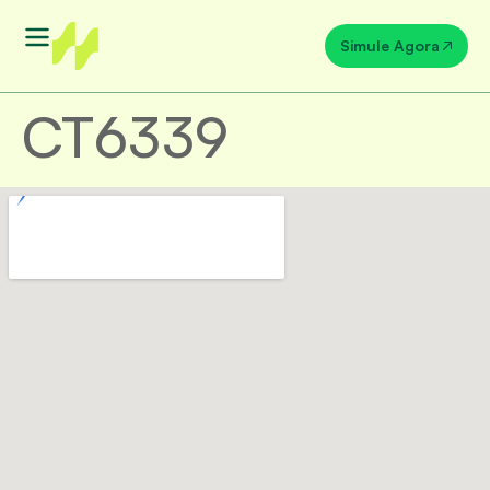
Simule Agora
CT6339