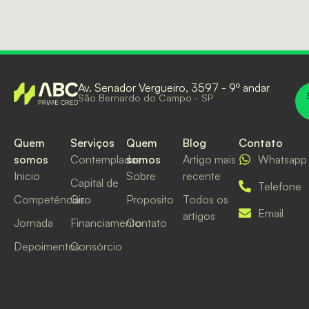
Av. Senador Vergueiro, 3597 - 9º andar
São Bernardo do Campo - SP
Quem
Serviços
Quem
Blog
Contato
somos
Contempladas
somos
Artigo mais
Whatsapp
Inicio
Sobre
recente
Capital de
Telefone
Competências
Giro
Proposito
Todos os
Email
artigos
Jornada
Financiamento
Contato
Depoimentos
Consórcio