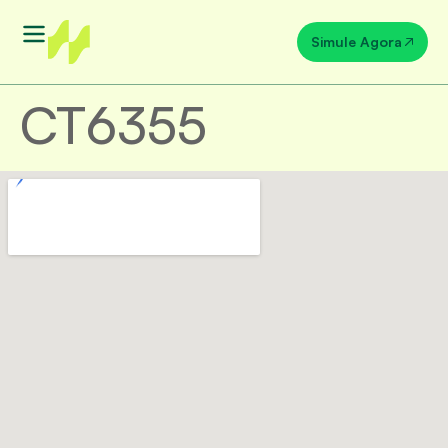
Simule Agora
CT6355