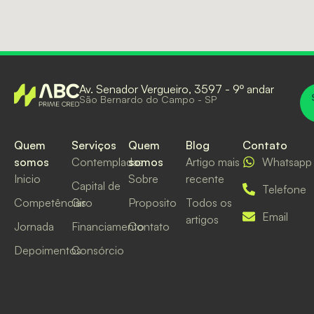
Av. Senador Vergueiro, 3597 - 9º andar
São Bernardo do Campo - SP
Quem
Serviços
Quem
Blog
Contato
somos
Contempladas
somos
Artigo mais
Whatsapp
Inicio
Sobre
recente
Capital de
Telefone
Competências
Giro
Proposito
Todos os
Email
artigos
Jornada
Financiamento
Contato
Depoimentos
Consórcio