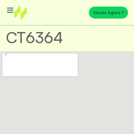
Simule Agora
CT6364