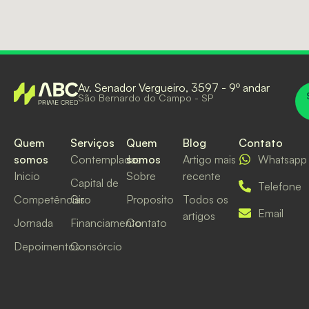
Av. Senador Vergueiro, 3597 - 9º andar
São Bernardo do Campo - SP
Quem
Serviços
Quem
Blog
Contato
somos
Contempladas
somos
Artigo mais
Whatsapp
Inicio
Sobre
recente
Capital de
Telefone
Competências
Giro
Proposito
Todos os
Email
artigos
Jornada
Financiamento
Contato
Depoimentos
Consórcio