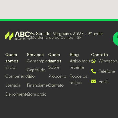
Av. Senador Vergueiro, 3597 - 9º andar
São Bernardo do Campo - SP
Quem
Serviços
Quem
Blog
Contato
somos
Contempladas
somos
Artigo mais
Whatsapp
Inicio
Sobre
recente
Capital de
Telefone
Competências
Giro
Proposito
Todos os
Email
artigos
Jornada
Financiamento
Contato
Depoimentos
Consórcio