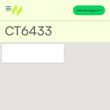
Simule Agora
CT6433