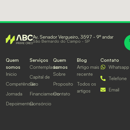
Av. Senador Vergueiro, 3597 - 9º andar
São Bernardo do Campo - SP
Quem
Serviços
Quem
Blog
Contato
somos
Contempladas
somos
Artigo mais
Whatsapp
Inicio
Sobre
recente
Capital de
Telefone
Competências
Giro
Proposito
Todos os
Email
artigos
Jornada
Financiamento
Contato
Depoimentos
Consórcio