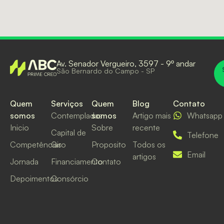
Av. Senador Vergueiro, 3597 - 9º andar
São Bernardo do Campo - SP
Quem
Serviços
Quem
Blog
Contato
somos
Contempladas
somos
Artigo mais
Whatsapp
Inicio
Sobre
recente
Capital de
Telefone
Competências
Giro
Proposito
Todos os
Email
artigos
Jornada
Financiamento
Contato
Depoimentos
Consórcio