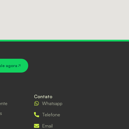
ule agora
Contato
ente
Whatsapp
s
Telefone
Email