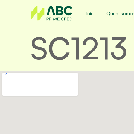
Início
Quem somo
SC1213