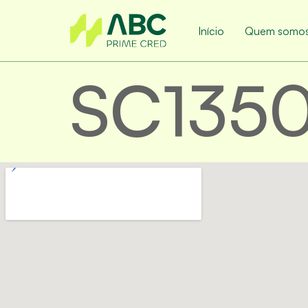
Início
Quem somo
SC135