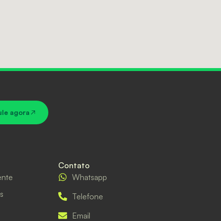
ule agora
Contato
ente
Whatsapp
s
Telefone
Email