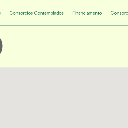
s
Consórcios Contemplados
Financiamento
Consórc
0