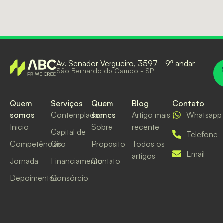
Av. Senador Vergueiro, 3597 - 9º andar
São Bernardo do Campo - SP
Quem
Serviços
Quem
Blog
Contato
somos
Contempladas
somos
Artigo mais
Whatsapp
Inicio
Sobre
recente
Capital de
Telefone
Competências
Giro
Proposito
Todos os
Email
artigos
Jornada
Financiamento
Contato
Depoimentos
Consórcio