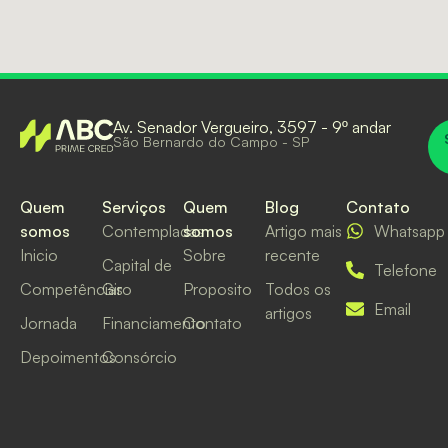
Av. Senador Vergueiro, 3597 - 9º andar
São Bernardo do Campo - SP
Quem
Serviços
Quem
Blog
Contato
somos
Contempladas
somos
Artigo mais
Whatsapp
Inicio
Sobre
recente
Capital de
Telefone
Competências
Giro
Proposito
Todos os
Email
artigos
Jornada
Financiamento
Contato
Depoimentos
Consórcio