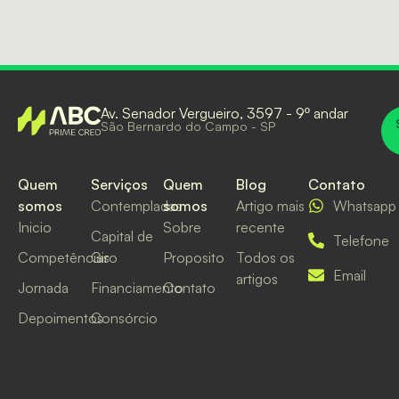
Av. Senador Vergueiro, 3597 - 9º andar
São Bernardo do Campo - SP
Quem
Serviços
Quem
Blog
Contato
somos
Contempladas
somos
Artigo mais
Whatsapp
Inicio
Sobre
recente
Capital de
Telefone
Competências
Giro
Proposito
Todos os
Email
artigos
Jornada
Financiamento
Contato
Depoimentos
Consórcio