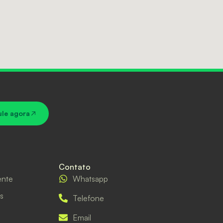
ule agora
Contato
ente
Whatsapp
s
Telefone
Email