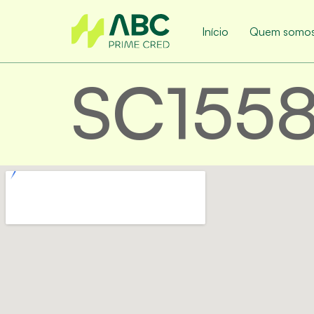
Início
Quem somo
SC155