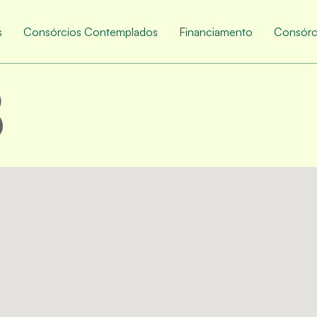
s
Consórcios Contemplados
Financiamento
Consórc
8