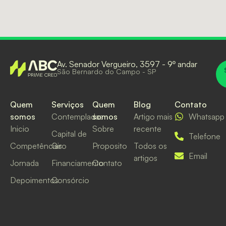
Av. Senador Vergueiro, 3597 - 9º andar
São Bernardo do Campo - SP
Quem
Serviços
Quem
Blog
Contato
somos
Contempladas
somos
Artigo mais
Whatsapp
Inicio
Sobre
recente
Capital de
Telefone
Competências
Giro
Proposito
Todos os
Email
artigos
Jornada
Financiamento
Contato
Depoimentos
Consórcio