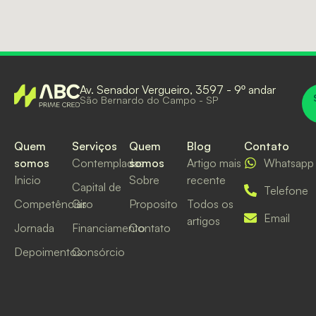
Av. Senador Vergueiro, 3597 - 9º andar
São Bernardo do Campo - SP
Quem
Serviços
Quem
Blog
Contato
somos
Contempladas
somos
Artigo mais
Whatsapp
Inicio
Sobre
recente
Capital de
Telefone
Competências
Giro
Proposito
Todos os
Email
artigos
Jornada
Financiamento
Contato
Depoimentos
Consórcio