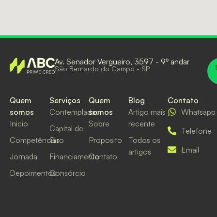
Av. Senador Vergueiro, 3597 - 9º andar
São Bernardo do Campo - SP
Quem
Serviços
Quem
Blog
Contato
somos
Contempladas
somos
Artigo mais
Whatsapp
Inicio
Sobre
recente
Capital de
Telefone
Competências
Giro
Proposito
Todos os
Email
artigos
Jornada
Financiamento
Contato
Depoimentos
Consórcio