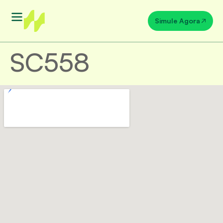
Simule Agora
SC558