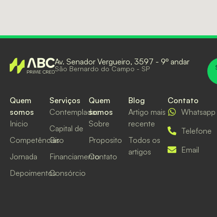
Av. Senador Vergueiro, 3597 - 9º andar
São Bernardo do Campo - SP
Quem
Serviços
Quem
Blog
Contato
somos
Contempladas
somos
Artigo mais
Whatsapp
Inicio
Sobre
recente
Capital de
Telefone
Competências
Giro
Proposito
Todos os
Email
artigos
Jornada
Financiamento
Contato
Depoimentos
Consórcio