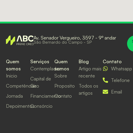
Av. Senador Vergueiro, 3597 - 9º andar
São Bernardo do Campo - SP
Quem
Serviços
Quem
Blog
Contato
somos
Contempladas
somos
Artigo mais
Whatsapp
Inicio
Sobre
recente
Capital de
Telefone
Competências
Giro
Proposito
Todos os
Email
artigos
Jornada
Financiamento
Contato
Depoimentos
Consórcio