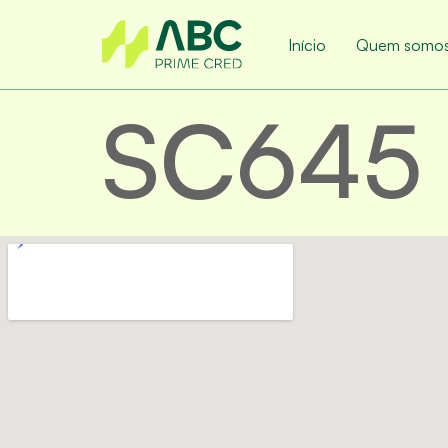
Início
Quem somo
SC645