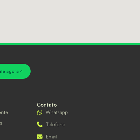
ule agora
Contato
ente
Whatsapp
s
Telefone
Email