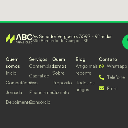
Av. Senador Vergueiro, 3597 - 9º andar
São Bernardo do Campo - SP
Quem
Serviços
Quem
Blog
Contato
somos
Contempladas
somos
Artigo mais
Whatsapp
Inicio
Sobre
recente
Capital de
Telefone
Competências
Giro
Proposito
Todos os
Email
artigos
Jornada
Financiamento
Contato
Depoimentos
Consórcio