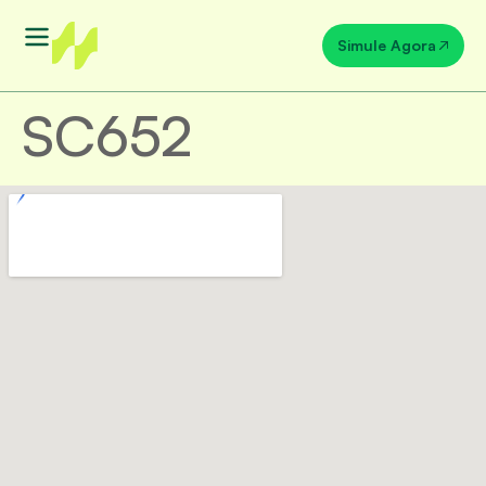
Simule Agora
SC652