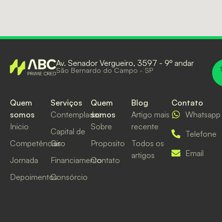
Av. Senador Vergueiro, 3597 - 9º andar
São Bernardo do Campo - SP
Quem
Serviços
Quem
Blog
Contato
somos
Contempladas
somos
Artigo mais
Whatsapp
Inicio
Sobre
recente
Capital de
Telefone
Competências
Giro
Proposito
Todos os
Email
artigos
Jornada
Financiamento
Contato
Depoimentos
Consórcio