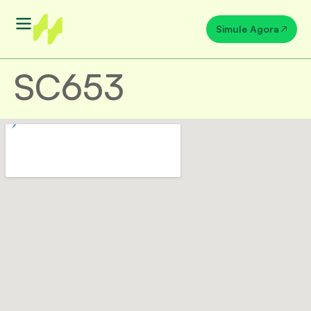
Simule Agora
SC653