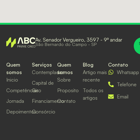
Av. Senador Vergueiro, 3597 - 9º andar
São Bernardo do Campo - SP
Quem
Serviços
Quem
Blog
Contato
somos
Contempladas
somos
Artigo mais
Whatsapp
Inicio
Sobre
recente
Capital de
Telefone
Competências
Giro
Proposito
Todos os
Email
artigos
Jornada
Financiamento
Contato
Depoimentos
Consórcio