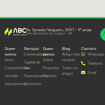
Av. Senador Vergueiro, 3597 - 9º andar
São Bernardo do Campo - SP
Quem
Serviços
Quem
Blog
Contato
somos
Contempladas
somos
Artigo mais
Whatsapp
Inicio
Sobre
recente
Capital de
Telefone
Competências
Giro
Proposito
Todos os
Email
artigos
Jornada
Financiamento
Contato
Depoimentos
Consórcio