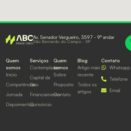
Av. Senador Vergueiro, 3597 - 9º andar
São Bernardo do Campo - SP
Quem
Serviços
Quem
Blog
Contato
somos
Contempladas
somos
Artigo mais
Whatsapp
Inicio
Sobre
recente
Capital de
Telefone
Competências
Giro
Proposito
Todos os
Email
artigos
Jornada
Financiamento
Contato
Depoimentos
Consórcio