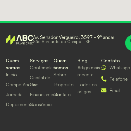
Av. Senador Vergueiro, 3597 - 9º andar
São Bernardo do Campo - SP
Quem
Serviços
Quem
Blog
Contato
somos
Contempladas
somos
Artigo mais
Whatsapp
Inicio
Sobre
recente
Capital de
Telefone
Competências
Giro
Proposito
Todos os
Email
artigos
Jornada
Financiamento
Contato
Depoimentos
Consórcio