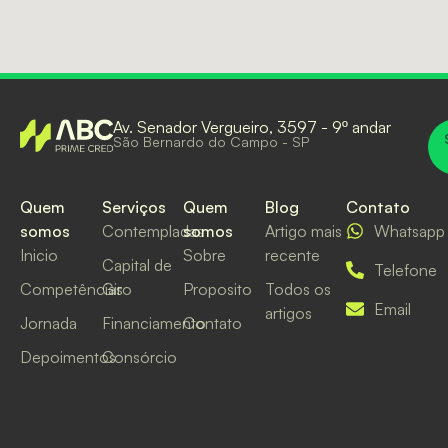
Av. Senador Vergueiro, 3597 - 9º andar
São Bernardo do Campo - SP
Quem
Serviços
Quem
Blog
Contato
somos
Contempladas
somos
Artigo mais
Whatsapp
Inicio
Sobre
recente
Capital de
Telefone
Competências
Giro
Proposito
Todos os
Email
artigos
Jornada
Financiamento
Contato
Depoimentos
Consórcio