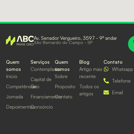
Av. Senador Vergueiro, 3597 - 9º andar
São Bernardo do Campo - SP
Quem
Serviços
Quem
Blog
Contato
somos
Contempladas
somos
Artigo mais
Whatsapp
Inicio
Sobre
recente
Capital de
Telefone
Competências
Giro
Proposito
Todos os
Email
artigos
Jornada
Financiamento
Contato
Depoimentos
Consórcio