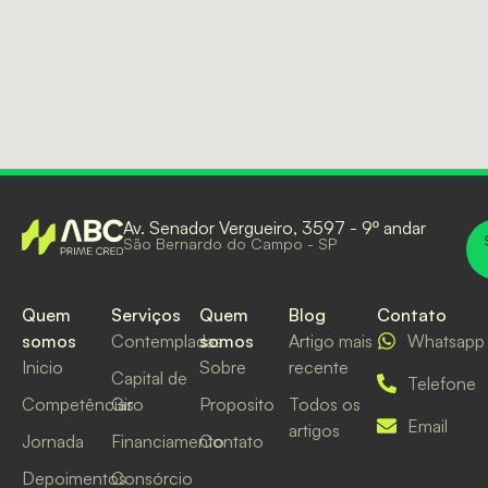
Av. Senador Vergueiro, 3597 - 9º andar
São Bernardo do Campo - SP
Quem
Serviços
Quem
Blog
Contato
somos
Contempladas
somos
Artigo mais
Whatsapp
Inicio
Sobre
recente
Capital de
Telefone
Competências
Giro
Proposito
Todos os
Email
artigos
Jornada
Financiamento
Contato
Depoimentos
Consórcio