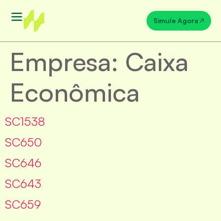
Simule Agora
Empresa:
Caixa
Econômica
SC1538
SC650
SC646
SC643
SC659